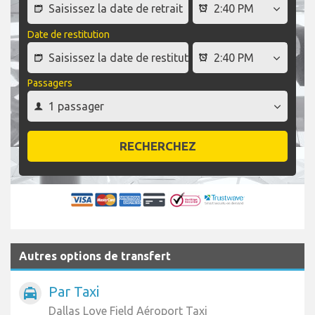
Date de restitution
Passagers
RECHERCHEZ
Autres options de transfert
Par Taxi
local_taxi
Dallas Love Field Aéroport Taxi