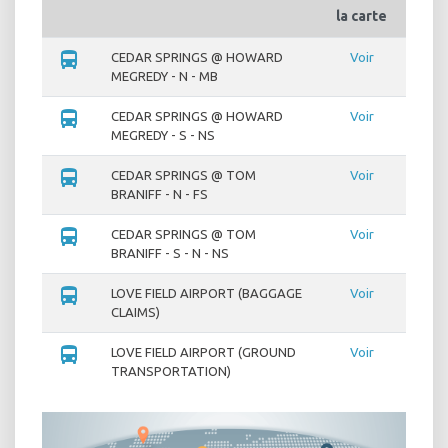
la carte
directions_bus
CEDAR SPRINGS @ HOWARD
Voir
MEGREDY - N - MB
directions_bus
CEDAR SPRINGS @ HOWARD
Voir
MEGREDY - S - NS
directions_bus
CEDAR SPRINGS @ TOM
Voir
BRANIFF - N - FS
directions_bus
CEDAR SPRINGS @ TOM
Voir
BRANIFF - S - N - NS
directions_bus
LOVE FIELD AIRPORT (BAGGAGE
Voir
CLAIMS)
directions_bus
LOVE FIELD AIRPORT (GROUND
Voir
TRANSPORTATION)