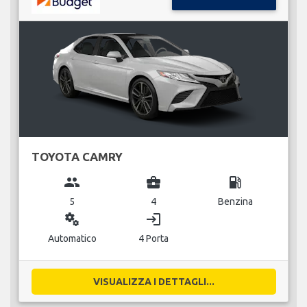
TOYOTA CAMRY
group
business_center
local_gas_station
5
4
Benzina
miscellaneous_services
login
Automatico
4 Porta
VISUALIZZA I DETTAGLI...