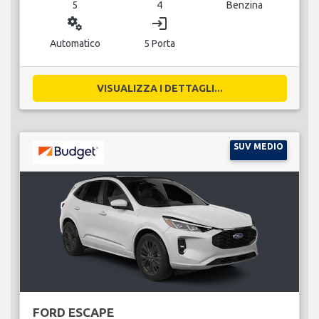
5
4
Benzina
miscellaneous_services
login
Automatico
5 Porta
VISUALIZZA I DETTAGLI...
SUV MEDIO
FORD ESCAPE