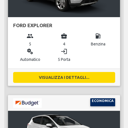
FORD EXPLORER
group
business_center
local_gas_station
5
4
Benzina
miscellaneous_services
login
Automatico
5 Porta
VISUALIZZA I DETTAGLI...
ECONOMICA