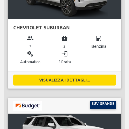
CHEVROLET SUBURBAN
group
business_center
local_gas_station
7
3
Benzina
miscellaneous_services
login
Automatico
5 Porta
VISUALIZZA I DETTAGLI...
SUV GRANDE