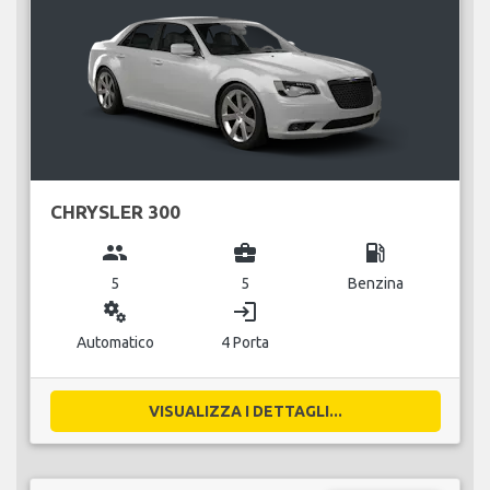
CHRYSLER 300
group
business_center
local_gas_station
5
5
Benzina
miscellaneous_services
login
Automatico
4 Porta
VISUALIZZA I DETTAGLI...