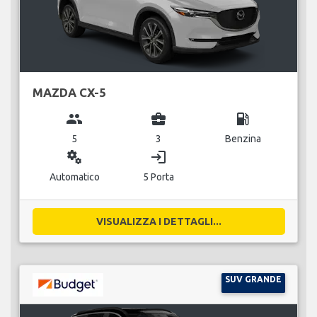
MAZDA CX-5
group
business_center
local_gas_station
5
3
Benzina
miscellaneous_services
login
Automatico
5 Porta
VISUALIZZA I DETTAGLI...
SUV GRANDE