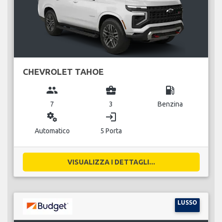
CHEVROLET TAHOE
group
business_center
local_gas_station
7
3
Benzina
miscellaneous_services
login
Automatico
5 Porta
VISUALIZZA I DETTAGLI...
LUSSO