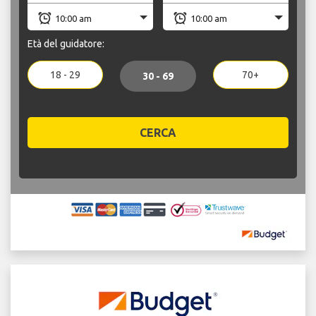
Età del guidatore:
18 - 29
70+
30 - 69
CERCA