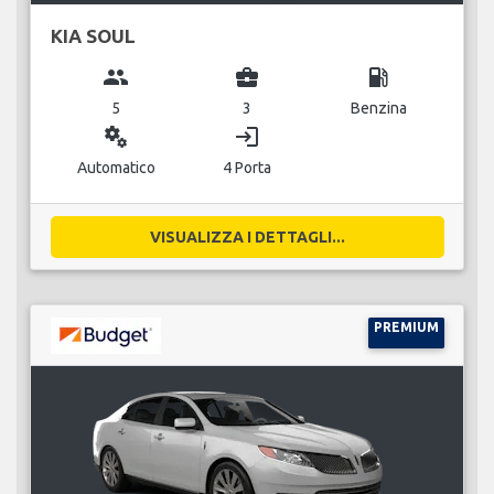
KIA SOUL
group
business_center
local_gas_station
5
3
Benzina
miscellaneous_services
login
Automatico
4 Porta
VISUALIZZA I DETTAGLI...
PREMIUM