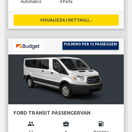
Automatico
4 Porta
VISUALIZZA I DETTAGLI...
PULMINO PER 12 PASSEGGERI
FORD TRANSIT PASSENGERVAN
group
business_center
local_gas_station
12
6
Benzina