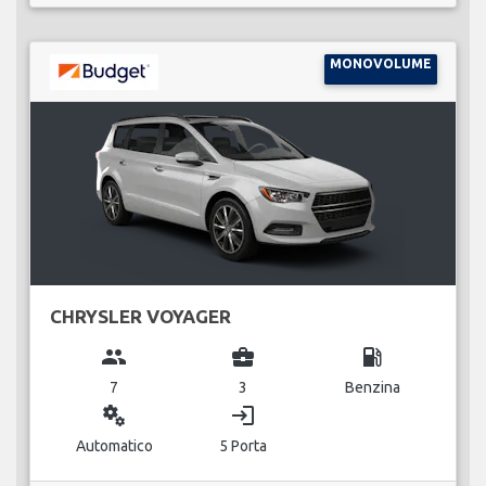
MONOVOLUME
CHRYSLER VOYAGER
group
business_center
local_gas_station
7
3
Benzina
miscellaneous_services
login
Automatico
5 Porta