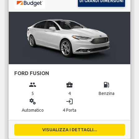
DI GRANDI DIMENSIONI
FORD FUSION
group
business_center
local_gas_station
5
4
Benzina
miscellaneous_services
login
Automatico
4 Porta
VISUALIZZA I DETTAGLI...