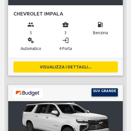
CHEVROLET IMPALA
group
business_center
local_gas_station
5
3
Benzina
miscellaneous_services
login
Automatico
4 Porta
VISUALIZZA I DETTAGLI...
SUV GRANDE