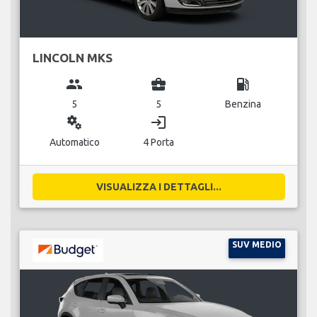
LINCOLN MKS
group
business_center
local_gas_station
5
5
Benzina
miscellaneous_services
login
Automatico
4 Porta
VISUALIZZA I DETTAGLI...
SUV MEDIO