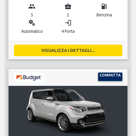
group
business_center
local_gas_station
5
2
Benzina
miscellaneous_services
login
Automatico
4 Porta
VISUALIZZA I DETTAGLI...
COMPATTA