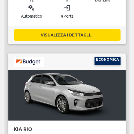
miscellaneous_services
login
Automatico
4 Porta
VISUALIZZA I DETTAGLI...
ECONOMICA
KIA RIO