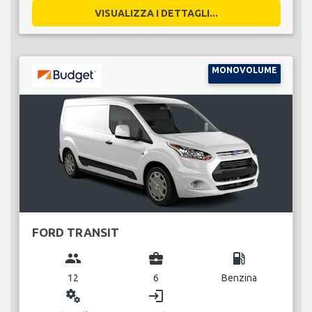
VISUALIZZA I DETTAGLI...
MONOVOLUME
FORD TRANSIT
group
business_center
local_gas_station
12
6
Benzina
miscellaneous_services
login