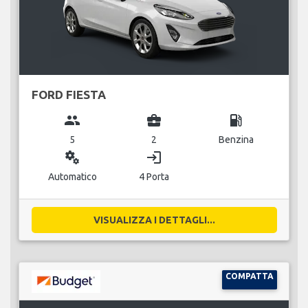
FORD FIESTA
group
business_center
local_gas_station
5
2
Benzina
miscellaneous_services
login
Automatico
4 Porta
VISUALIZZA I DETTAGLI...
COMPATTA