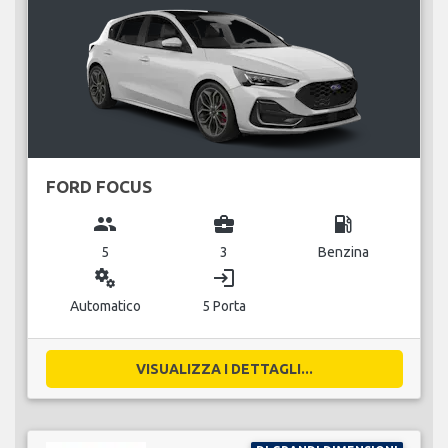
FORD FOCUS
group
business_center
local_gas_station
5
3
Benzina
miscellaneous_services
login
Automatico
5 Porta
VISUALIZZA I DETTAGLI...