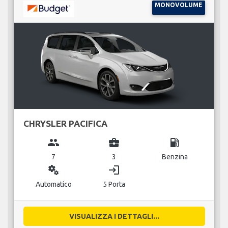
MONOVOLUME
CHRYSLER PACIFICA
group
business_center
local_gas_station
7
3
Benzina
miscellaneous_services
login
Automatico
5 Porta
VISUALIZZA I DETTAGLI...