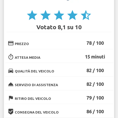
star
star
star
star
star_half
Votato 8,1 su 10
credit_card
78 / 100
PREZZO
timer
15 minuti
ATTESA MEDIA
directions_car
82 / 100
QUALITÀ DEL VEICOLO
room_service
82 / 100
SERVIZIO DI ASSISTENZA
flag
79 / 100
RITIRO DEL VEICOLO
beenhere
86 / 100
CONSEGNA DEL VEICOLO