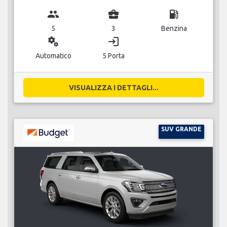
group
business_center
local_gas_station
5
3
Benzina
miscellaneous_services
login
Automatico
5 Porta
VISUALIZZA I DETTAGLI...
SUV GRANDE