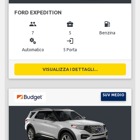
FORD EXPEDITION
group
business_center
local_gas_station
7
5
Benzina
miscellaneous_services
login
Automatico
5 Porta
VISUALIZZA I DETTAGLI...
SUV MEDIO