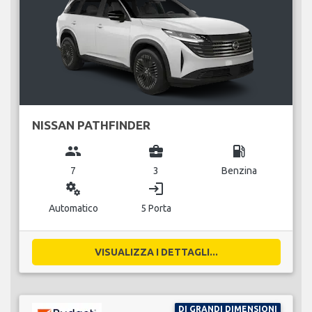
NISSAN PATHFINDER
group
business_center
local_gas_station
7
3
Benzina
miscellaneous_services
login
Automatico
5 Porta
VISUALIZZA I DETTAGLI...
DI GRANDI DIMENSIONI