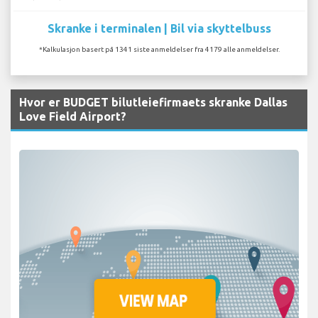
Skranke i terminalen | Bil via skyttelbuss
*Kalkulasjon basert på 1341 siste anmeldelser fra 4179 alle anmeldelser.
Hvor er BUDGET bilutleiefirmaets skranke Dallas
Love Field Airport?