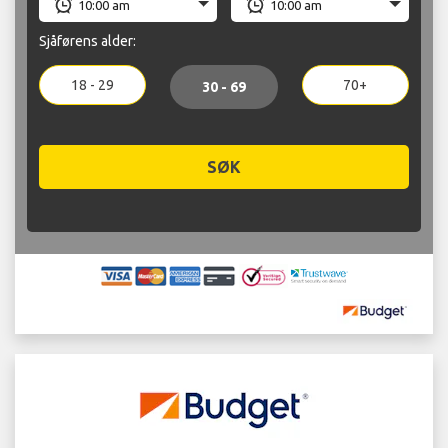
Sjåførens alder:
18 - 29
70+
30 - 69
SØK