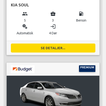
KIA SOUL
group
business_center
local_gas_station
5
3
Bensin
miscellaneous_services
login
Automatisk
4 Dør
SE DETALJER...
PREMIUM