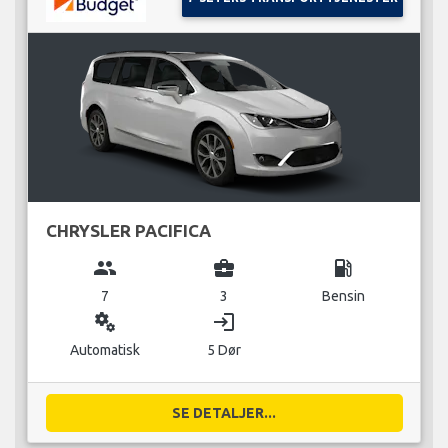
CHRYSLER PACIFICA
group
business_center
local_gas_station
7
3
Bensin
miscellaneous_services
login
Automatisk
5 Dør
SE DETALJER...