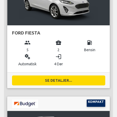
FORD FIESTA
group
business_center
local_gas_station
5
2
Bensin
miscellaneous_services
login
Automatisk
4 Dør
SE DETALJER...
KOMPAKT