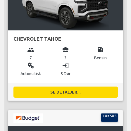
CHEVROLET TAHOE
group
business_center
local_gas_station
7
3
Bensin
miscellaneous_services
login
Automatisk
5 Dør
SE DETALJER...
LUKSUS