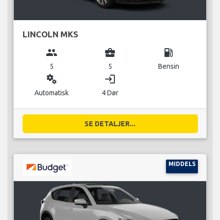
LINCOLN MKS
group
business_center
local_gas_station
5
5
Bensin
miscellaneous_services
login
Automatisk
4 Dør
SE DETALJER...
MIDDELS