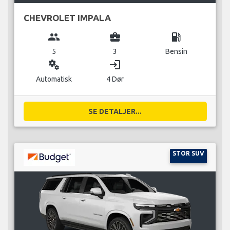
CHEVROLET IMPALA
group
business_center
local_gas_station
5
3
Bensin
miscellaneous_services
login
Automatisk
4 Dør
SE DETALJER...
STOR SUV