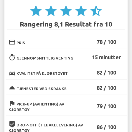
star
star
star
star
star_half
Rangering 8,1 Resultat fra 10
credit_card
78 / 100
PRIS
timer
15 minutter
GJENNOMSNITTLIG VENTING
directions_car
82 / 100
KVALITET PÅ KJØRETØYET
room_service
82 / 100
TJENESTER VED SKRANKE
flag
PICK-UP (AVHENTING) AV
79 / 100
KJØRETØY
beenhere
DROP-OFF (TILBAKELEVERING) AV
86 / 100
KJØRETØY