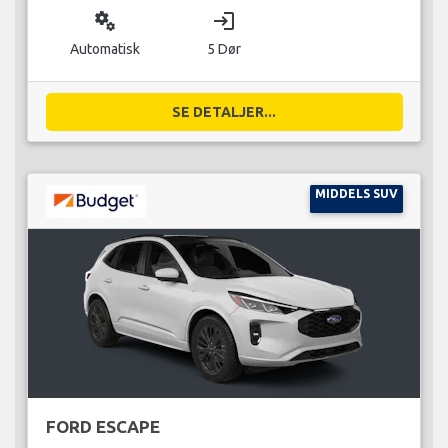
miscellaneous_services
login
Automatisk
5 Dør
SE DETALJER...
MIDDELS SUV
FORD ESCAPE