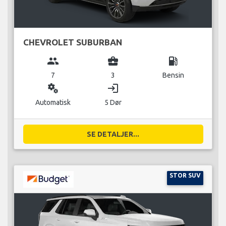
CHEVROLET SUBURBAN
group
business_center
local_gas_station
7
3
Bensin
miscellaneous_services
login
Automatisk
5 Dør
SE DETALJER...
STOR SUV