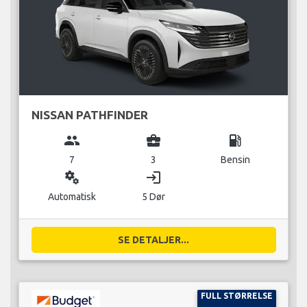
NISSAN PATHFINDER
group
business_center
local_gas_station
7
3
Bensin
miscellaneous_services
login
Automatisk
5 Dør
SE DETALJER...
FULL STØRRELSE