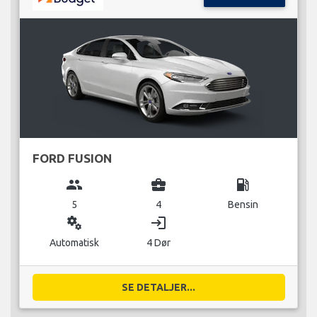
FORD FUSION
group
business_center
local_gas_station
5
4
Bensin
miscellaneous_services
login
Automatisk
4 Dør
SE DETALJER...