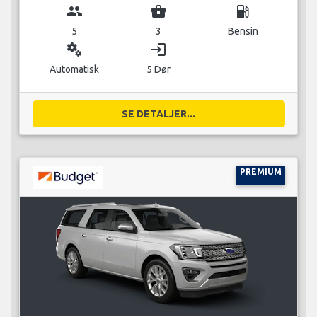
group
business_center
local_gas_station
5
3
Bensin
miscellaneous_services
login
Automatisk
5 Dør
SE DETALJER...
PREMIUM