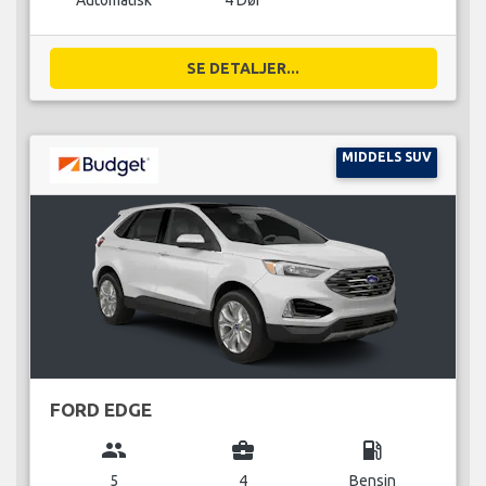
Automatisk
4 Dør
SE DETALJER...
MIDDELS SUV
FORD EDGE
group
business_center
local_gas_station
5
4
Bensin