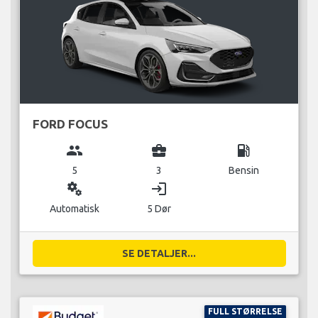
FORD FOCUS
group
business_center
local_gas_station
5
3
Bensin
miscellaneous_services
login
Automatisk
5 Dør
SE DETALJER...
FULL STØRRELSE