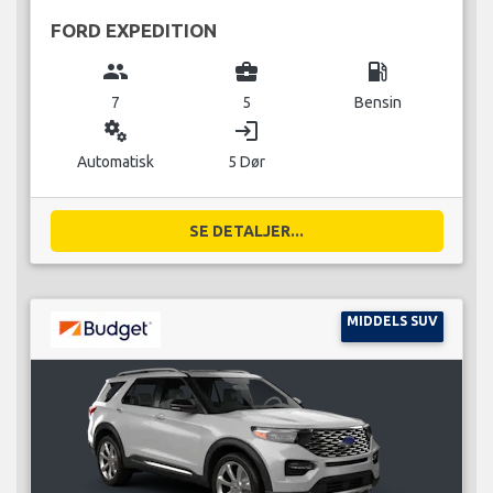
FORD EXPEDITION
group
business_center
local_gas_station
7
5
Bensin
miscellaneous_services
login
Automatisk
5 Dør
SE DETALJER...
MIDDELS SUV