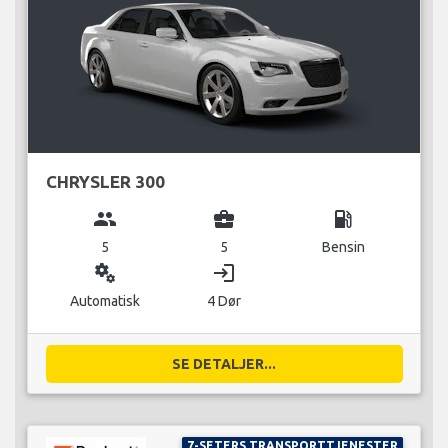
CHRYSLER 300
group
business_center
local_gas_station
5
5
Bensin
miscellaneous_services
login
Automatisk
4 Dør
SE DETALJER...
7-SETERS TRANSPORTTJENESTER