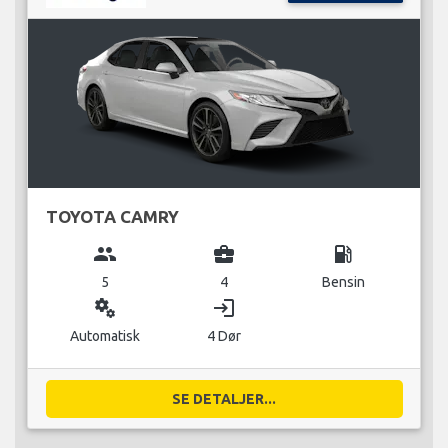
TOYOTA CAMRY
group
business_center
local_gas_station
5
4
Bensin
miscellaneous_services
login
Automatisk
4 Dør
SE DETALJER...