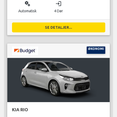
miscellaneous_services
login
Automatisk
4 Dør
SE DETALJER...
ØKONOMI
KIA RIO