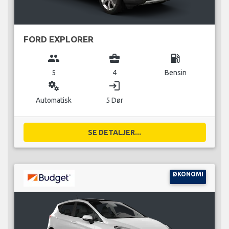
FORD EXPLORER
group
business_center
local_gas_station
5
4
Bensin
miscellaneous_services
login
Automatisk
5 Dør
SE DETALJER...
ØKONOMI