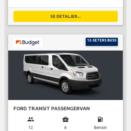
SE DETALJER...
12-SETERS BUSS
FORD TRANSIT PASSENGERVAN
group
business_center
local_gas_station
12
6
Bensin