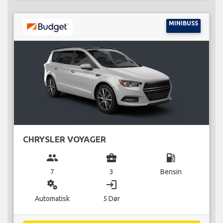
MINIBUSS
CHRYSLER VOYAGER
group
business_center
local_gas_station
7
3
Bensin
miscellaneous_services
login
Automatisk
5 Dør