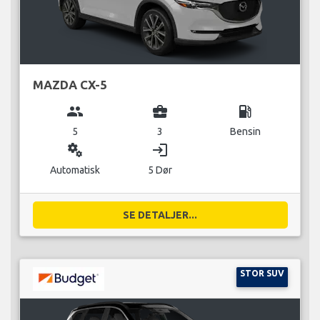
MAZDA CX-5
group
business_center
local_gas_station
5
3
Bensin
miscellaneous_services
login
Automatisk
5 Dør
SE DETALJER...
STOR SUV