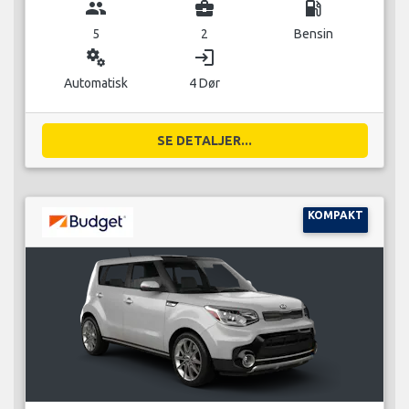
group
business_center
local_gas_station
5
2
Bensin
miscellaneous_services
login
Automatisk
4 Dør
SE DETALJER...
KOMPAKT